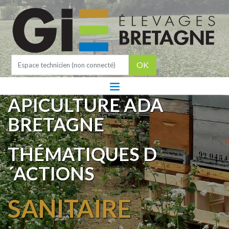
OK
APICULTURE ADA
BRETAGNE
THÉMATIQUES D
´ACTIONS
SANITAIRE