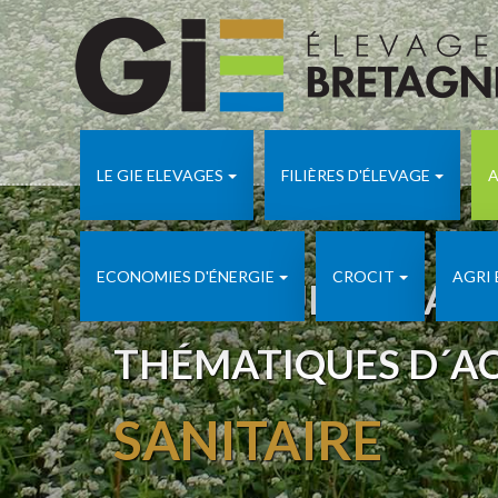
LE GIE ELEVAGES
FILIÈRES D'ÉLEVAGE
A
ECONOMIES D'ÉNERGIE
CROCIT
AGRI
APICULTURE ADA 
THÉMATIQUES D´A
SANITAIRE