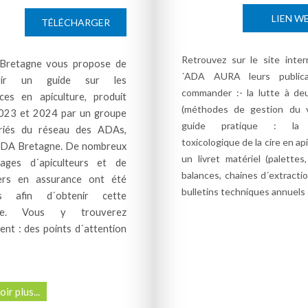
LIEN W
TÉLÉCHARGER
Retrouvez sur le site inter
Bretagne vous propose de
´ADA AURA leurs publica
vrir un guide sur les
commander :- la lutte à de
ces en apiculture, produit
(méthodes de gestion du v
023 et 2024 par un groupe
guide pratique : la 
ariés du réseau des ADAs,
toxicologique de la cire en api
ADA Bretagne.
De nombreux
un livret matériel (palettes,
nages d´apiculteurs et de
balances, chaines d´extraction.
lers en assurance ont été
bulletins techniques annuels - 
és afin d´obtenir cette
èse. Vous y trouverez
nt : des points d´attention
ir plus...