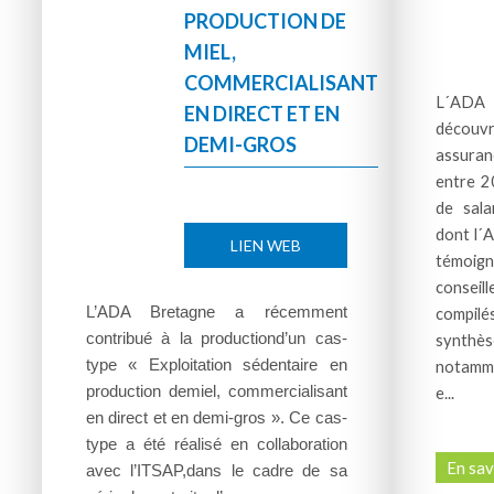
PRODUCTION DE
MIEL,
COMMERCIALISANT
L´ADA 
EN DIRECT ET EN
décou
DEMI-GROS
assuran
entre 2
de sal
dont l´
LIEN WEB
témoig
conseil
L’ADA Bretagne a récemment
compil
contribué à la productiond’un cas-
synth
type « Exploitation sédentaire en
notamme
production demiel, commercialisant
e...
en direct et en demi-gros ».
Ce cas-
type a été réalisé en collaboration
En savo
avec l’ITSAP,dans le cadre de sa