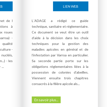
EB
LIEN WEB
net de l
L´ADAGE a rédigé ce guide
tions à
technique, sanitaire et réglementaire.
ux roues
Ce document se veut être un outil
arroa) -
d’aide à la décision dans les choix
qualité
techniques pour la gestion des
culture -
maladies apicoles en général et de
 nucléis,
l’infestation par Varroa en particulier.
..) - les
Sa seconde partie porte sur les
...
obligations réglementaires liées à la
possession de colonies d’abeilles.
Viennent ensuite trois chapitres
consacrés à la filière apicole als...
En savoir plus...