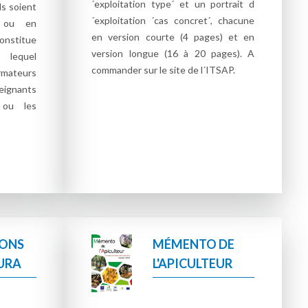
´exploitation type´ et un portrait d
ils soient
´exploitation ´cas concret´, chacune
s ou en
en version courte (4 pages) et en
onstitue
version longue (16 à 20 pages). A
 lequel
commander sur le site de l´ITSAP.
rmateurs
eignants
 ou les
IONS
MÉMENTO DE
AURA
L'APICULTEUR