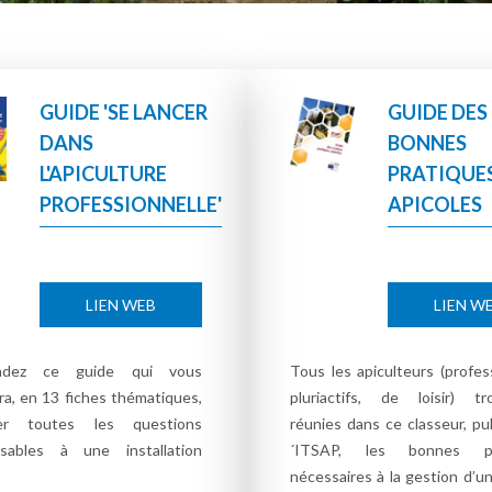
GUIDE 'SE LANCER
GUIDE DES
DANS
BONNES
L'APICULTURE
PRATIQUE
PROFESSIONNELLE'
APICOLES
LIEN WEB
LIEN W
dez ce guide qui vous
Tous les apiculteurs (profes
a, en 13 fiches thématiques,
pluriactifs, de loisir) tr
der toutes les questions
réunies dans ce classeur, pub
nsables à une installation
´ITSAP, les bonnes pr
nécessaires à la gestion d’u