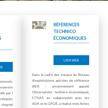
RÉFÉRENCES
TECHNICO
S
ÉCONOMIQUES
LIEN WEB
EB
Dans le cadre des travaux du Réseau
d’exploitations apicoles de référence
sionnels,
(RER – anciennement appelé
ouveront
Observatoire technico-économique),
lié par l
l’ITSAP, en collaboration avec les
atiques
ADA et le GPGR, a réalisé trois fiches
n cheptel