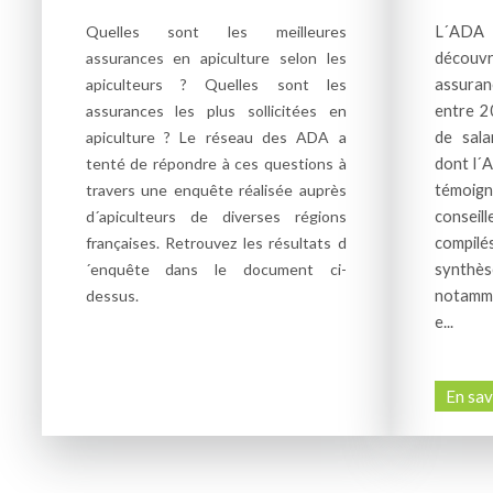
Quelles sont les meilleures
L´ADA 
assurances en apiculture selon les
décou
apiculteurs ? Quelles sont les
assuran
assurances les plus sollicitées en
entre 2
apiculture ? Le réseau des ADA a
de sal
tenté de répondre à ces questions à
dont l´
travers une enquête réalisée auprès
témoig
d´apiculteurs de diverses régions
conseil
françaises. Retrouvez les résultats d
compil
´enquête dans le document ci-
synth
dessus.
notamme
e...
En savo