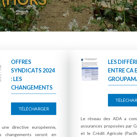
OFFRES
LES DIFFÉ
SYNDICATS 2024
ENTRE CA 
: LES
GROUPAM
CHANGEMENTS
TÉLÉCHA
TÉLÉCHARGER
Le réseau des ADA a comp
assurances proposées par 
 une directive européenne,
et le Crédit Agricole (Pacifi
es changements seront en