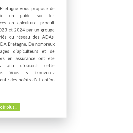
Bretagne vous propose de
vrir un guide sur les
ces en apiculture, produit
023 et 2024 par un groupe
ariés du réseau des ADAs,
ADA Bretagne.
De nombreux
nages d´apiculteurs et de
lers en assurance ont été
és afin d´obtenir cette
èse. Vous y trouverez
nt : des points d´attention
ir plus...