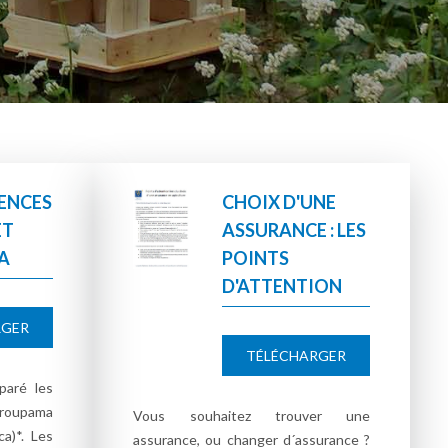
RENCES
CHOIX D'UNE
ET
ASSURANCE : LES
A
POINTS
D'ATTENTION
RGER
TÉLÉCHARGER
aré les
Groupama
Vous souhaitez trouver une
ca)*. Les
assurance, ou changer d´assurance ?