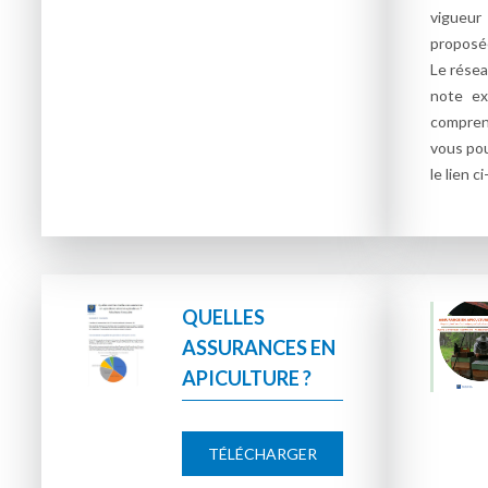
vigueu
proposée
Le rése
note ex
compre
vous pou
le lien c
QUELLES
ASSURANCES EN
APICULTURE ?
TÉLÉCHARGER