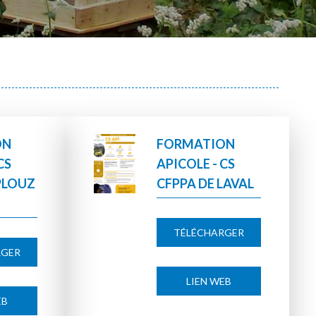
ON
FORMATION
CS
APICOLE - CS
PLOUZ
CFPPA DE LAVAL
TÉLÉCHARGER
RGER
LIEN WEB
EB