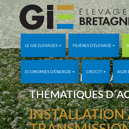
LE GIE ELEVAGES
FILIÈRES D'ÉLEVAGE
A
ECONOMIES D'ÉNERGIE
CROCIT
AGRI
APICULTURE ADA 
THÉMATIQUES D´A
INSTALLATION 
TRANSMISSIO