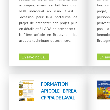
accompagnement se fait lors d´un
fonctio
RDV individuel en visio. C´est l
projet
´occasion pour le.la porteur.se de
personn
projet de présenter son projet plus
peuvent
en détails et à l´ADA de présenter : -
pas à 
la filière apicole en Bretagne - les
formati
aspects techniques et technico-...
Bretagne
En savoir plus...
En savo
FORMATION
APICOLE - BPREA
CFPPA DE LAVAL