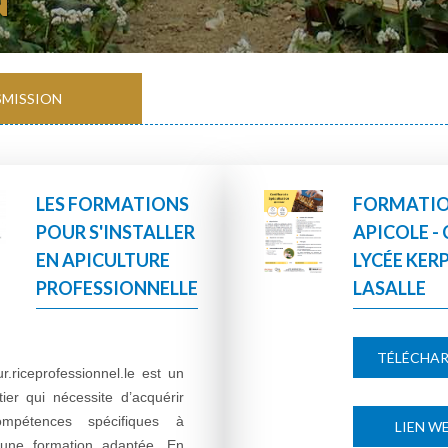
MISSION
LES FORMATIONS
FORMATI
POUR S'INSTALLER
APICOLE - 
EN APICULTURE
LYCÉE KER
PROFESSIONNELLE
LASALLE
TÉLÉCHA
ur.riceprofessionnel.le est un
ier qui nécessite d’acquérir
mpétences spécifiques à
LIEN W
 une formation adaptée. En