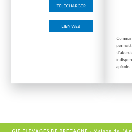
TÉLÉCHARGER
LIEN WEB
Comman
permettr
d´abor
indispe
apicole.
GIE ELEVAGES DE BRETAGNE - Maison de l'Agri