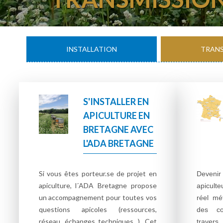
INSTALLATION
TRANS
S'INSTALLER EN
APICULTURE EN
BRETAGNE AVEC
L'ADA BRETAGNE
Si vous êtes porteur.se de projet en
Devenir
apiculture, l´ADA Bretagne propose
apiculte
un accompagnement pour toutes vos
réel mét
questions apicoles (ressources,
des co
réseau, échanges techniques...). Cet
travers