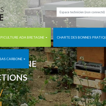
PICULTURE ADA BRETAGNE
CHARTE DES BONNES PRATIQ
 BAS CARBONE
BRETAGNE
CTIONS
/
N