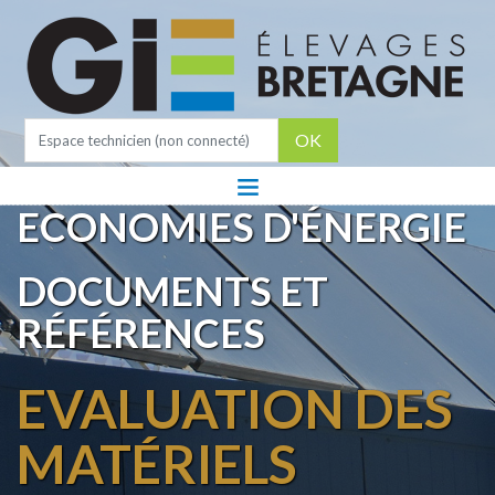
OK
ECONOMIES D'ÉNERGIE
DOCUMENTS ET
RÉFÉRENCES
EVALUATION DES
MATÉRIELS